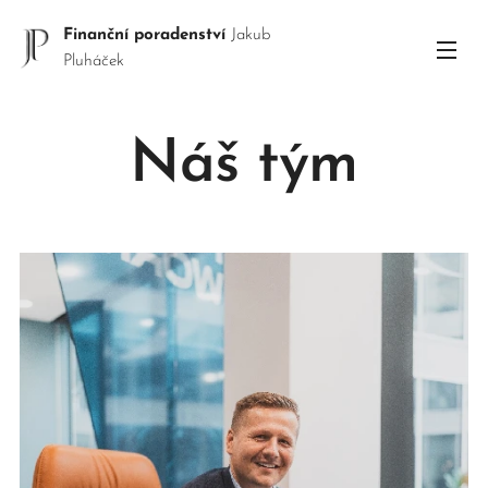
Finanční poradenství
Jakub
Pluháček
Náš tým